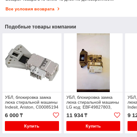
Все условия возврата
Подобные товары компании
УБЛ, блокировка замка
УБЛ, блокировка замка
УБЛ,
люка стиральной машины
люка стиральной машины
люк
Indesit, Ariston, C00085194
LG код: EBF49827803,
Indes
DF80851
C00
6 000
11 934
9 1
₸
₸
Купить
Купить