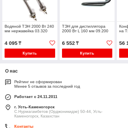
Водяной ТЭН 2000 Вт 240
ТЭН для дистиллятора
Конф
мм нержавейка 03.320
2000 Вт L 160 мм 09.200
на Т
4 095
6 552
56 
₸
₸
Купить
Купить
О нас
Рейтинг не сформирован
Менее 5 отзывов за последний год
Работает с 24.11.2011
г. Усть-Каменогорск
С.Нурмагамбетов (Орджоникидзе) 50-44, Усть-
Каменогорск, Казахстан
Контакты