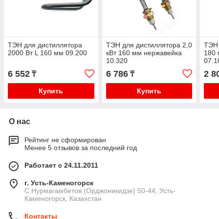
ТЭН для дистиллятора
ТЭН для дистиллятора 2,0
ТЭН 
2000 Вт L 160 мм 09.200
кВт 160 мм нержавейка
180 
10.320
07.1
6 552
6 786
2 8
₸
₸
Купить
Купить
О нас
Рейтинг не сформирован
Менее 5 отзывов за последний год
Работает с 24.11.2011
г. Усть-Каменогорск
С.Нурмагамбетов (Орджоникидзе) 50-44, Усть-
Каменогорск, Казахстан
Контакты