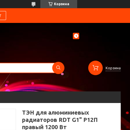
Корзина
т
Корзина
ТЭН для алюминиевых
радиаторов RDT G1" P12П
правый 1200 Вт