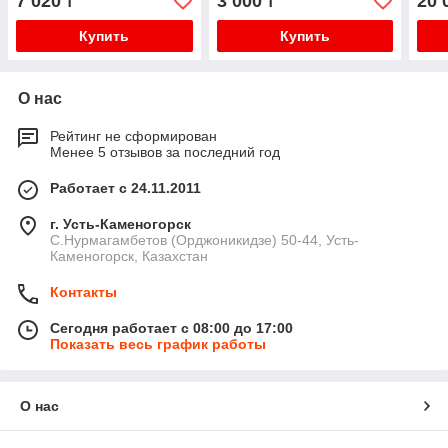
7 020
3 000
20 
₸
₸
46.23866.500, Kaiser,
Hansa, Beko,
Купить
Купить
О нас
Рейтинг не сформирован
Менее 5 отзывов за последний год
Работает с 24.11.2011
г. Усть-Каменогорск
С.Нурмагамбетов (Орджоникидзе) 50-44, Усть-
Каменогорск, Казахстан
Контакты
Сегодня работает с 08:00 до 17:00
Показать весь график работы
О нас