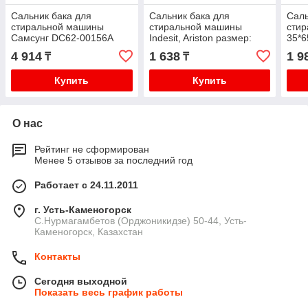
Сальник бака для
Сальник бака для
Саль
стиральной машины
стиральной машины
сти
Самсунг DC62-00156A
Indesit, Ariston размер:
35*6
45,5х84х10/12
25*53.5*10/14 ,
000
4 914
1 638
1 9
₸
₸
25x53.5x10/14 WT243
Купить
Купить
О нас
Рейтинг не сформирован
Менее 5 отзывов за последний год
Работает с 24.11.2011
г. Усть-Каменогорск
С.Нурмагамбетов (Орджоникидзе) 50-44, Усть-
Каменогорск, Казахстан
Контакты
Сегодня выходной
Показать весь график работы