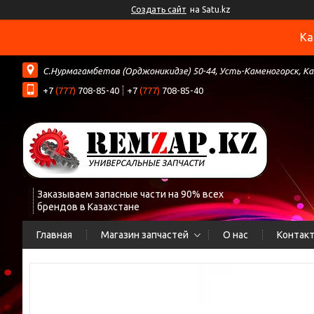
Создать сайт
на Satu.kz
Ка
С.Нурмагамбетов (Орджоникидзе) 50-44, Усть-Каменогорск, К
+7
(777)
708-85-40
+7
(777)
708-85-40
Заказываем запасные части на 90% всех
брендов в Казахстане
Главная
Магазин запчастей
О нас
Контак