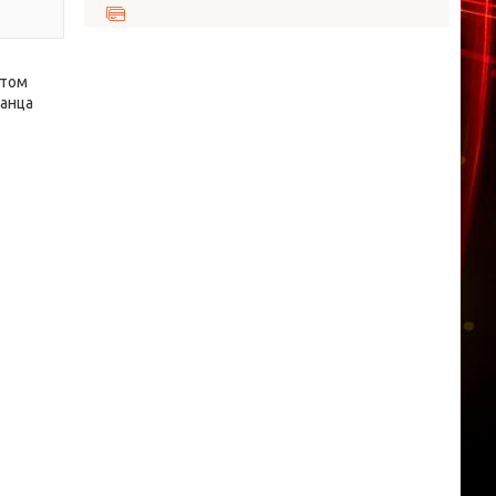
утом
ланца