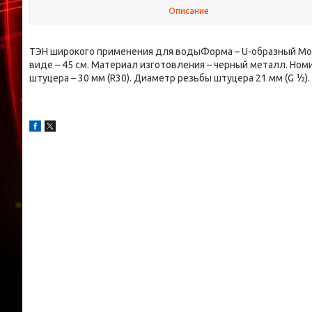
Описание
ТЭН широкого применения для водыФорма – U-образный Мощн
виде – 45 см. Материал изготовления – черный металл. Ном
штуцера – 30 мм (R30). Диаметр резьбы штуцера 21 мм (G ½)