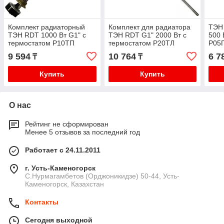
Комплект радиаторный
Комплект для радиатора
ТЭН
ТЭН RDT 1000 Вт G1" с
ТЭН RDT G1" 2000 Вт с
500 
термостатом Р10ТП
термостатом Р20ТЛ
Р05
9 594
10 764
6 7
₸
₸
Купить
Купить
О нас
Рейтинг не сформирован
Менее 5 отзывов за последний год
Работает с 24.11.2011
г. Усть-Каменогорск
С.Нурмагамбетов (Орджоникидзе) 50-44, Усть-
Каменогорск, Казахстан
Контакты
Сегодня выходной