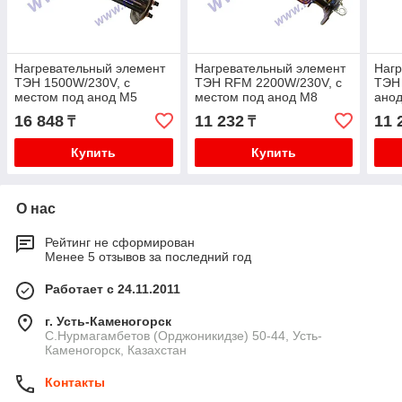
Нагревательный элемент
Нагревательный элемент
Нагр
ТЭН 1500W/230V, с
ТЭН RFM 2200W/230V, с
ТЭН 
местом под анод М5
местом под анод М8
анод
(Ariston Ti-Shape)
810303
651
16 848
11 232
11 
₸
₸
65150049
Купить
Купить
О нас
Рейтинг не сформирован
Менее 5 отзывов за последний год
Работает с 24.11.2011
г. Усть-Каменогорск
С.Нурмагамбетов (Орджоникидзе) 50-44, Усть-
Каменогорск, Казахстан
Контакты