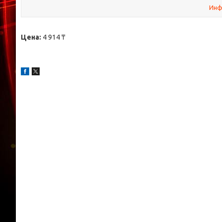
Инф
Цена:
4 914 ₸