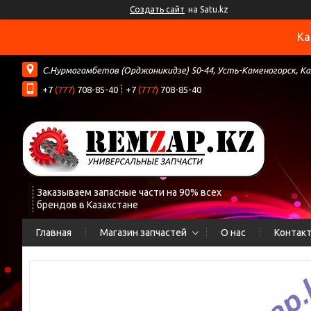
Создать сайт
на Satu.kz
Ка
С.Нурмагамбетов (Орджоникидзе) 50-44, Усть-Каменогорск, К
+7
(777)
708-85-40
+7
(777)
708-85-40
Заказываем запасные части на 90% всех
брендов в Казахстане
Главная
Магазин запчастей
О нас
Контак