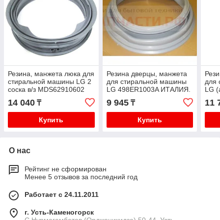
Резина, манжета люка для
Резина дверцы, манжета
Рези
стиральной машины LG 2
для стиральной машины
для
соска в/з MDS62910602
LG 498ER1003A ИТАЛИЯ.
LG 
/MDS60116801 /
55LG001
DS64
14 040
9 945
11 
₸
₸
MDS61952202 замена на
2019
Купить
Купить
О нас
Рейтинг не сформирован
Менее 5 отзывов за последний год
Работает с 24.11.2011
г. Усть-Каменогорск