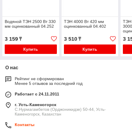
Водяной ТЭН 2500 Вт 330
ТЭН 4000 Вт 420 мм
ТЭН 
мм оцинкованный 04.252
оцинкованный 04.402
3000
оцин
3 159
3 510
3 1
₸
₸
Купить
Купить
О нас
Рейтинг не сформирован
Менее 5 отзывов за последний год
Работает с 24.11.2011
г. Усть-Каменогорск
С.Нурмагамбетов (Орджоникидзе) 50-44, Усть-
Каменогорск, Казахстан
Контакты