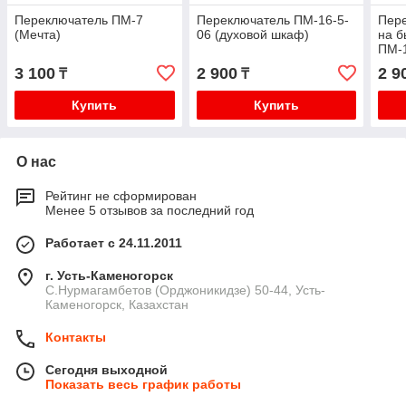
Переключатель ПМ-7
Переключатель ПМ-16-5-
Пер
(Мечта)
06 (духовой шкаф)
на б
ПМ-
3 100
2 900
2 9
₸
₸
Купить
Купить
О нас
Рейтинг не сформирован
Менее 5 отзывов за последний год
Работает с 24.11.2011
г. Усть-Каменогорск
С.Нурмагамбетов (Орджоникидзе) 50-44, Усть-
Каменогорск, Казахстан
Контакты
Сегодня выходной
Показать весь график работы