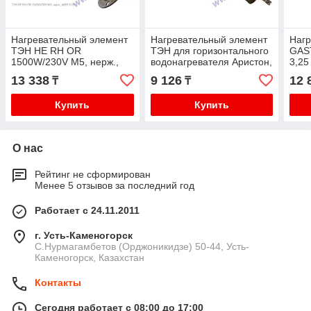
Нагревательный элемент
Нагревательный элемент
Нагр
ТЭН HE RH OR
ТЭН для горизонтального
GAS
1500W/230V M5, нерж.,
водонагревателя Аристон,
3,25
(ABS, VLS) 35006342
Термекс RCF OR TW
CZG-
13 338
9 126
12 
₸
₸
1500W/230V
30)
Купить
Купить
О нас
Рейтинг не сформирован
Менее 5 отзывов за последний год
Работает с 24.11.2011
г. Усть-Каменогорск
С.Нурмагамбетов (Орджоникидзе) 50-44, Усть-
Каменогорск, Казахстан
Контакты
Сегодня работает с 08:00 до 17:00