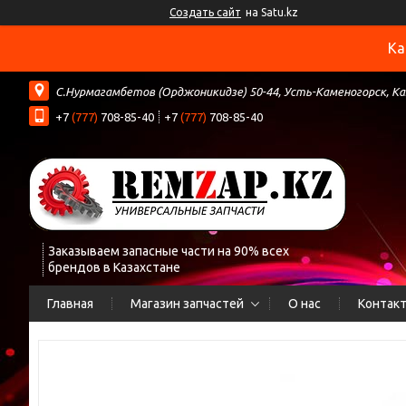
Создать сайт
на Satu.kz
Ка
С.Нурмагамбетов (Орджоникидзе) 50-44, Усть-Каменогорск, К
+7
(777)
708-85-40
+7
(777)
708-85-40
Заказываем запасные части на 90% всех
брендов в Казахстане
Главная
Магазин запчастей
О нас
Контак