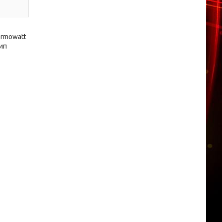
rmowatt
ип