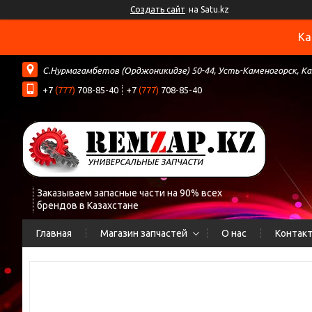
Создать сайт
на Satu.kz
Ка
С.Нурмагамбетов (Орджоникидзе) 50-44, Усть-Каменогорск, К
+7
(777)
708-85-40
+7
(777)
708-85-40
Заказываем запасные части на 90% всех
брендов в Казахстане
Главная
Магазин запчастей
О нас
Контак