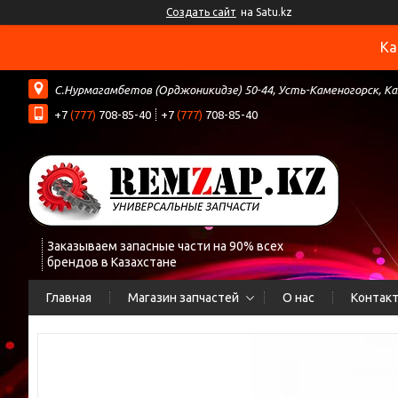
Создать сайт
на Satu.kz
Ка
С.Нурмагамбетов (Орджоникидзе) 50-44, Усть-Каменогорск, К
+7
(777)
708-85-40
+7
(777)
708-85-40
Заказываем запасные части на 90% всех
брендов в Казахстане
Главная
Магазин запчастей
О нас
Контак