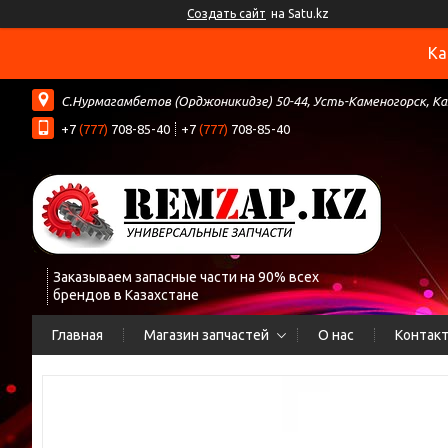
Создать сайт
на Satu.kz
Ка
С.Нурмагамбетов (Орджоникидзе) 50-44, Усть-Каменогорск, К
+7
(777)
708-85-40
+7
(777)
708-85-40
Заказываем запасные части на 90% всех
брендов в Казахстане
Главная
Магазин запчастей
О нас
Контак