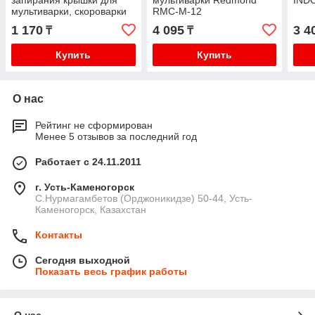
запирания крышки для
мультиварки Redmond
IND
мультиварки, скороварки
RMC-M-12
Redmond RMC-M110
1 170
4 095
3 4
₸
₸
Купить
Купить
О нас
Рейтинг не сформирован
Менее 5 отзывов за последний год
Работает с 24.11.2011
г. Усть-Каменогорск
С.Нурмагамбетов (Орджоникидзе) 50-44, Усть-
Каменогорск, Казахстан
Контакты
Сегодня выходной
Показать весь график работы