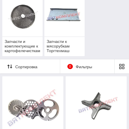
МПО-1, ОР-1
Запчасти и
Запчасти к
комплектующие к
мясорубкам
картофелечисткам
Торгтехмаш
МОК-150,
ТМ-32, ТМ-32М,
МОК-300,
ТМ-12, ТМ-12М
Сортировка
0
Фильтры